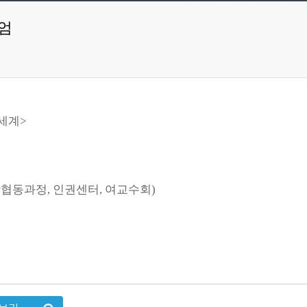
엄
세계>
협동과정, 인권센터, 여교수회)